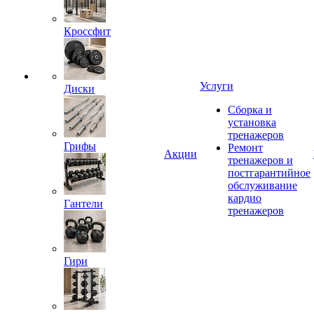
Кроссфит
Услуги
Диски
Сборка и
установка
тренажеров
Грифы
Ремонт
Акции
тренажеров и
постгарантийное
обслуживание
кардио
Гантели
тренажеров
Гири