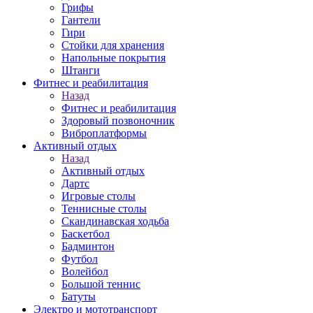
Грифы
Гантели
Гири
Стойки для хранения
Напольные покрытия
Штанги
Фитнес и реабилитация
Назад
Фитнес и реабилитация
Здоровый позвоночник
Виброплатформы
Активный отдых
Назад
Активный отдых
Дартс
Игровые столы
Теннисные столы
Скандинавская ходьба
Баскетбол
Бадминтон
Футбол
Волейбол
Большой теннис
Батуты
Электро и мототранспорт