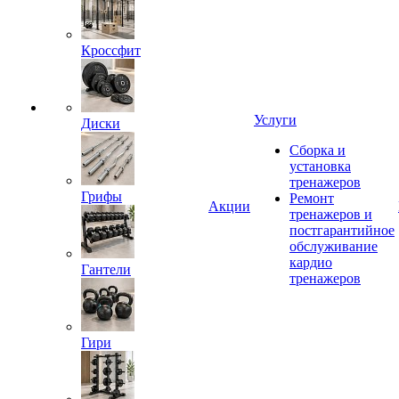
Кроссфит
Услуги
Диски
Сборка и
установка
тренажеров
Грифы
Ремонт
Акции
тренажеров и
постгарантийное
обслуживание
кардио
Гантели
тренажеров
Гири