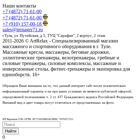
Наши контакты
+7 (4872) 71-61-00
+7 (4872) 71-61-00
+7 (910) 157-00-18
sales
@trenager71.ru
г.Тула, ул. Путейская, д.5, ТУЦ "Сарафан", 2 корпус, 2 этаж
2011-2026 © ArtRelax - Специализированный магазин
массажного и спортивного оборудования в г. Туле.
Массажные кресла, массажеры, беговые дорожки,
эллиптические тренажеры, велотренажеры, гребные и
силовые тренажеры, силовые комплексы, массажные и
инверсионные столы, фитнес-тренажеры и экипировка для
единоборств. 16+
Обращаем Ваше внимание на то, что данный интернет сайт носит исключительно
информационный характер и ни при каких условиях не является публичной офертой,
определяемой положениями ч. 2 ст. 437 Гражданского кодекса Российской Федерации.
Внешний вид и цвет товара могут отличаться от представленных на фото.
ИП Веремеев О.Ю. ОГРН: 307715431800140 ИНН: 710703272211
Найти
0