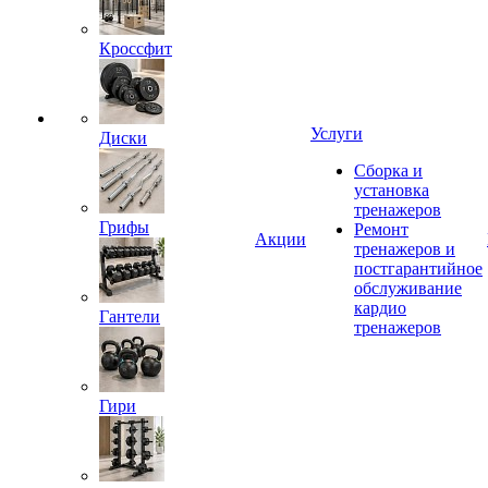
Кроссфит
Услуги
Диски
Сборка и
установка
тренажеров
Грифы
Ремонт
Акции
тренажеров и
постгарантийное
обслуживание
кардио
Гантели
тренажеров
Гири