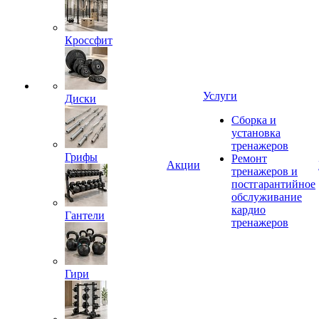
Кроссфит
Услуги
Диски
Сборка и
установка
тренажеров
Грифы
Ремонт
Акции
тренажеров и
постгарантийное
обслуживание
кардио
Гантели
тренажеров
Гири