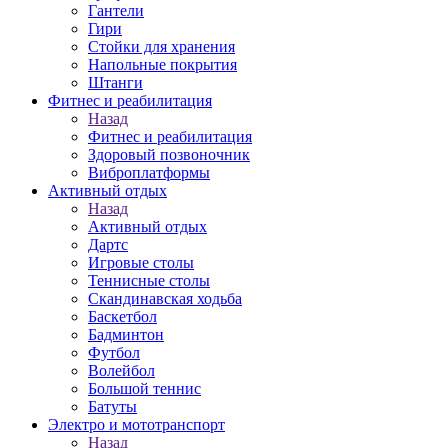
Гантели
Гири
Стойки для хранения
Напольные покрытия
Штанги
Фитнес и реабилитация
Назад
Фитнес и реабилитация
Здоровый позвоночник
Виброплатформы
Активный отдых
Назад
Активный отдых
Дартс
Игровые столы
Теннисные столы
Скандинавская ходьба
Баскетбол
Бадминтон
Футбол
Волейбол
Большой теннис
Батуты
Электро и мототранспорт
Назад