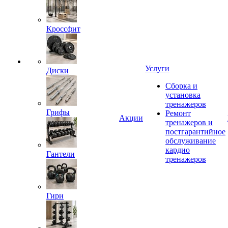
Кроссфит
Услуги
Диски
Сборка и
установка
тренажеров
Грифы
Ремонт
Акции
тренажеров и
постгарантийное
обслуживание
кардио
Гантели
тренажеров
Гири