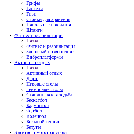
Грифы
Гантели
Гири
Стойки для хранения
Напольные покрытия
Штанги
Фитнес и реабилитация
Назад
Фитнес и реабилитация
Здоровый позвоночник
Виброплатформы
Активный отдых
Назад
Активный отдых
Дартс
Игровые столы
Теннисные столы
Скандинавская ходьба
Баскетбол
Бадминтон
Футбол
Волейбол
Большой теннис
Батуты
Электро и мототранспорт