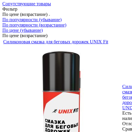
Сопутствующие товары
Фильтр
По цене (возрастание)
По популярности (убывание)
По популярности (возрастание)
По цене (убывание)
По цене (возрастание)
Силиконовая смазка для беговых дорожек UNIX Fit
Сил
смаз
бего
дор
UNIX
Есть
нал
Отл
Срав