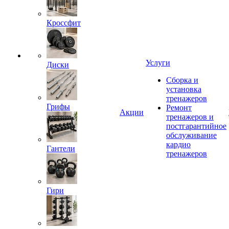
Кроссфит
Услуги
Диски
Сборка и
установка
тренажеров
Грифы
Ремонт
Акции
тренажеров и
постгарантийное
обслуживание
кардио
Гантели
тренажеров
Гири