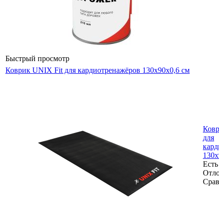
Быстрый просмотр
Коврик UNIX Fit для кардиотренажёров 130x90x0,6 см
Ковр
для
кард
130x
Есть
Отл
Срав