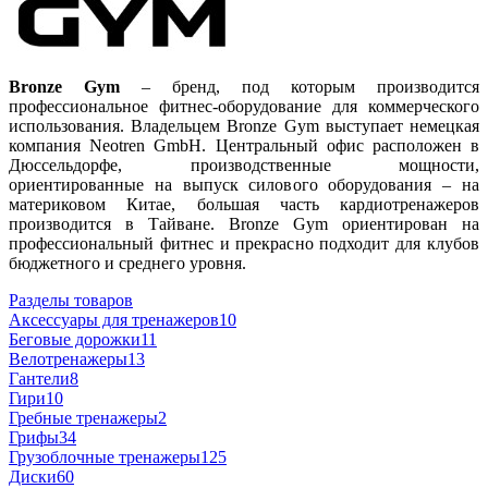
Bronze Gym
– бренд, под которым производится
профессиональное фитнес-оборудование для коммерческого
использования. Владельцем Bronze Gym выступает немецкая
компания Neotren GmbH. Центральный офис расположен в
Дюссельдорфе, производственные мощности,
ориентированные на выпуск силового оборудования – на
материковом Китае, большая часть кардиотренажеров
производится в Тайване. Bronze Gym ориентирован на
профессиональный фитнес и прекрасно подходит для клубов
бюджетного и среднего уровня.
Разделы товаров
Аксессуары для тренажеров
10
Беговые дорожки
11
Велотренажеры
13
Гантели
8
Гири
10
Гребные тренажеры
2
Грифы
34
Грузоблочные тренажеры
125
Диски
60