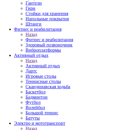
Гантели
Гири
Стойки для хранения
Напольные покрытия
Штанги
Фитнес и реабилитация
Назад
Фитнес и реабилитация
Здоровый позвоночник
Виброплатформы
Активный отдых
Назад
Активный отдых
Дартс
Игровые столы
Теннисные столы
Скандинавская ходьба
Баскетбол
Бадминтон
Футбол
Волейбол
Большой теннис
Батуты
Электро и мототранспорт
Назад