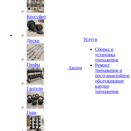
Кроссфит
Услуги
Диски
Сборка и
установка
тренажеров
Грифы
Ремонт
Акции
тренажеров и
постгарантийное
обслуживание
кардио
Гантели
тренажеров
Гири