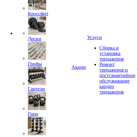
Кроссфит
Услуги
Диски
Сборка и
установка
тренажеров
Грифы
Ремонт
Акции
тренажеров и
постгарантийное
обслуживание
кардио
Гантели
тренажеров
Гири