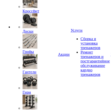
Кроссфит
Услуги
Диски
Сборка и
установка
тренажеров
Грифы
Ремонт
Акции
тренажеров и
постгарантийное
обслуживание
кардио
Гантели
тренажеров
Гири