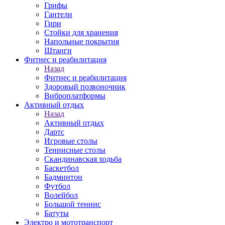
Грифы
Гантели
Гири
Стойки для хранения
Напольные покрытия
Штанги
Фитнес и реабилитация
Назад
Фитнес и реабилитация
Здоровый позвоночник
Виброплатформы
Активный отдых
Назад
Активный отдых
Дартс
Игровые столы
Теннисные столы
Скандинавская ходьба
Баскетбол
Бадминтон
Футбол
Волейбол
Большой теннис
Батуты
Электро и мототранспорт