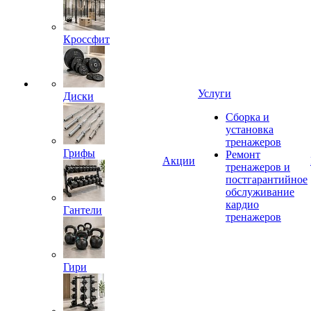
Кроссфит
Услуги
Диски
Сборка и
установка
тренажеров
Грифы
Ремонт
Акции
тренажеров и
постгарантийное
обслуживание
кардио
Гантели
тренажеров
Гири