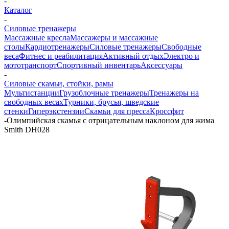
-
Каталог
-
Силовые тренажеры
Массажные кресла
Массажеры и массажные
столы
Кардиотренажеры
Силовые тренажеры
Свободные
веса
Фитнес и реабилитация
Активный отдых
Электро и
мототранспорт
Спортивный инвентарь
Аксессуары
-
Силовые скамьи, стойки, рамы
Мультистанции
Грузоблочные тренажеры
Тренажеры на
свободных весах
Турники, брусья, шведские
стенки
Гиперэкстензии
Скамьи для пресса
Кроссфит
-
Олимпийская скамья с отрицательным наклоном для жима
Smith DH028